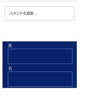
コメントを追加…
親子ヨガ と おはなし
青空太極拳 陸
会
芝生 弘進ゴム
ム仙台 開催
お問合せ
姓
名
Email
Phone