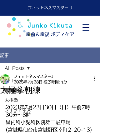
フィットネスマスター J
​産前＆産後 ボディケア
記事
All Posts
フィットネスマスターJ
All Posts
2023年7月28日
読了時間: 1分
太極拳朝練
産前産後
太極拳
2023年7月23日30日（日）午前7時
フィットネス
30分～8時
星内科小児科医院第二駐車場
(宮城県仙台市宮城野区幸町2-20-13)