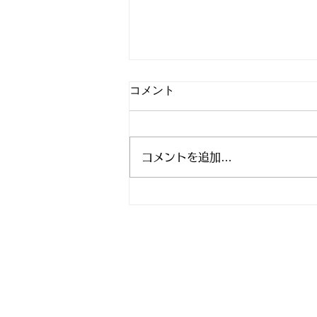
コメント
コメントを追加…
マタニティヨガ無料イベン
ト スタジオアリス 8月9月