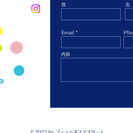
姓
名
oo.co.jp
Email
Pho
内容
© 2022 by フィットネスマスターJ