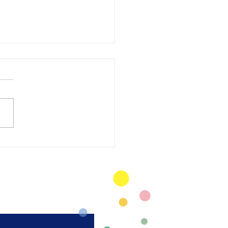
太極拳 陸上競技場芝
弘進ゴムスタジアム仙
開催