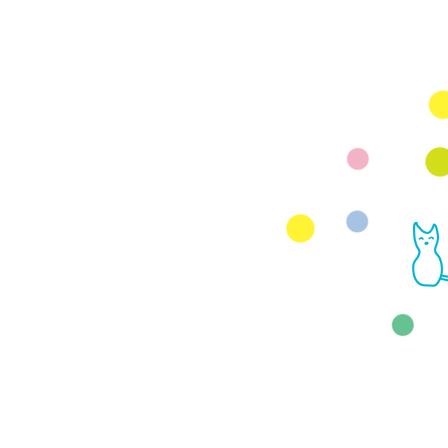
Mail
rhjunk2003@yah