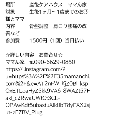
場所　　　産後ケアハウス　ママん家
対象　　　生後1ヶ月～1歳までのお子
様とママ
内容　　　骨盤調整　肩こり腰痛の改
善など
参加費　　1500円（1回）当日払い
☆詳しい内容　お問合せ☆
ママん家　℡090-6629-0850　
https://l.instagram.com/?
u=https%3A%2F%2F35mamanchi.
com%2F&e=AT2nFW_KjZ0BI_ksp
OxETLoaHyZ5kk9VA6_8WAZt57F
akl_c2RwaUWtCt3CL-
OPAwKdt5ubastuXlk0bT8yFXX2sj
ut-zEZBV_Piug