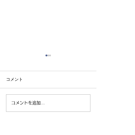
コメント
コメントを追加…
親子ヨガ と おはなし
青空太極拳 陸
会
芝生 弘進ゴム
ム仙台 開催
お問合せ