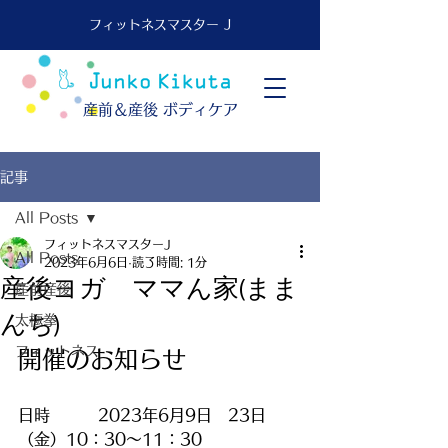
フィットネスマスター J
​産前＆産後 ボディケア
記事
All Posts
フィットネスマスターJ
All Posts
2023年6月6日
読了時間: 1分
産後ヨガ ママん家(まま
産前産後
んち)
太極拳
フィットネス
開催のお知らせ
日時　　　2023年6月9日　23日
（金）10：30〜11：30