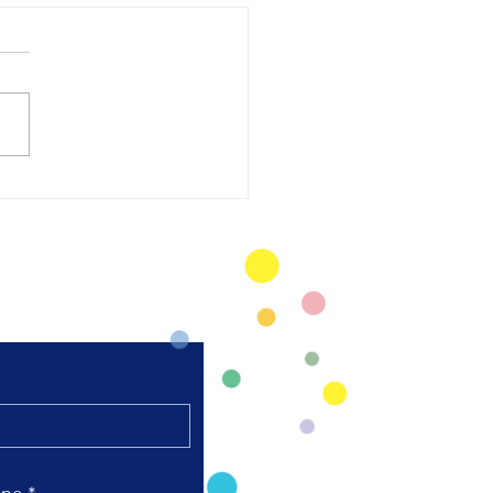
太極拳 陸上競技場芝
弘進ゴムスタジアム仙
開催