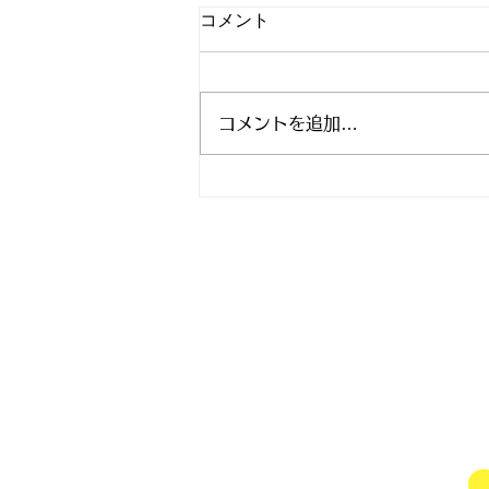
コメント
コメントを追加…
マタニティヨガ無料イベン
ト スタジオアリス 8月9月
Mail
rhjunk2003@yah