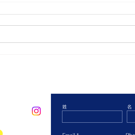
親子ヨガ と おはなし会
青空
生 
台 
お問合せ
姓
名
oo.co.jp