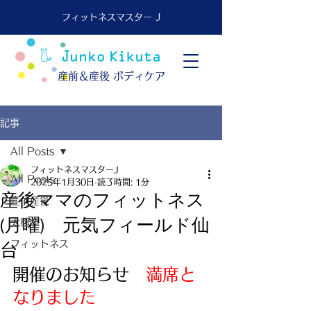
フィットネスマスター J
​産前＆産後 ボディケア
記事
All Posts
フィットネスマスターJ
All Posts
2025年1月30日
読了時間: 1分
産後ママのフィットネス
産前産後
(月曜) 元気フィールド仙
太極拳
フィットネス
台
開催のお知らせ　
満席と
なりました