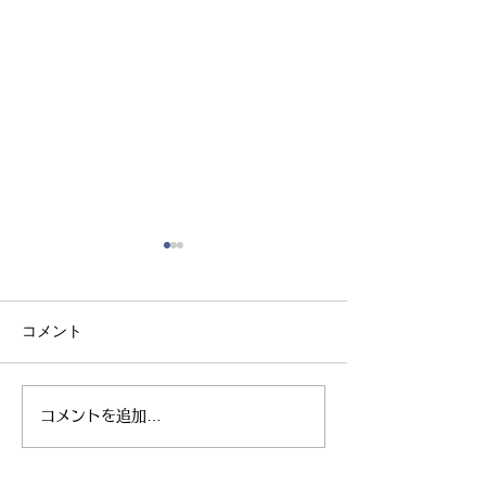
コメント
コメントを追加…
親子ヨガ と おはなし
青空太極拳 陸
会
芝生 弘進ゴム
ム仙台 開催