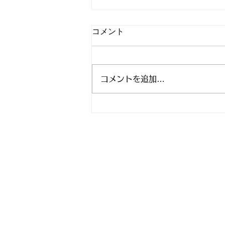
コメント
コメントを追加…
マタニティヨガ無料イベン
ト スタジオアリス 8月9月
Mail
rhjunk2003@yah