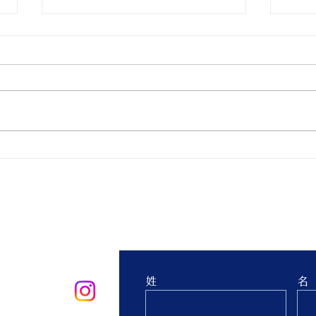
親子ヨガ と おはなし会
青空
生 
台 
お問合せ
姓
名
oo.co.jp