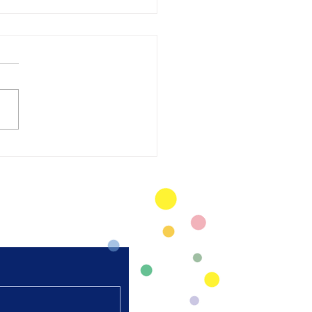
太極拳 陸上競技場芝
弘進ゴムスタジアム仙
開催