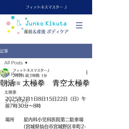
フィットネスマスター J
​産前＆産後 ボディケア
記事
All Posts
フィットネスマスターJ
All Posts
2月2日
読了時間: 1分
朝活 太極拳 青空太極拳
産前産後
太極拳
2025年2月1日8日15日22日（日）午
フィットネス
前7時30分～8時
場所　　星内科小児科医院第二駐車場
　　　　(宮城県仙台市宮城野区幸町2-