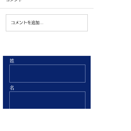
コメントを追加…
親子ヨガ と おはなし
青空太極拳 陸
会
芝生 弘進ゴム
ム仙台 開催
お問合せ
姓
名
Email