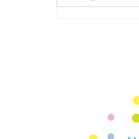
マタニティヨガ無料イベン
ト スタジオアリス 8月9月
Mail
rhjunk2003@yah