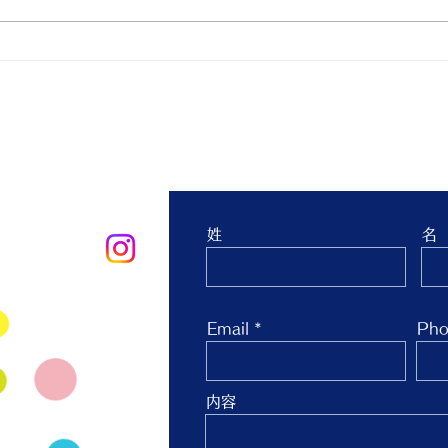
親子ヨガ と おはなし会
青空
生 
台 
お問合せ
姓
名
oo.co.jp
Email
Pho
内容