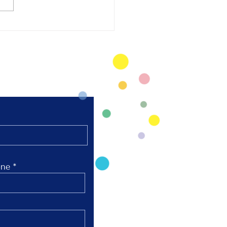
太極拳 陸上競技場芝
弘進ゴムスタジアム仙
開催
ne