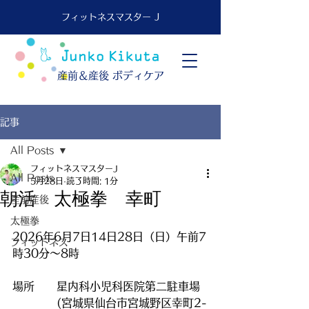
フィットネスマスター J
​産前＆産後 ボディケア
記事
All Posts
フィットネスマスターJ
All Posts
5月28日
読了時間: 1分
朝活 太極拳 幸町
産前産後
太極拳
2026年6月7日14日28日（日）午前7
フィットネス
時30分～8時
場所　　星内科小児科医院第二駐車場
　　　　(宮城県仙台市宮城野区幸町2-