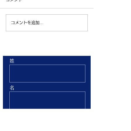
コメントを追加…
親子ヨガ と おはなし
青空太極拳 陸
会
芝生 弘進ゴム
ム仙台 開催
お問合せ
姓
名
Email