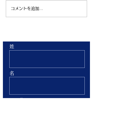
コメントを追加…
親子ヨガ と おはなし
青空太極拳 陸
会
芝生 弘進ゴム
ム仙台 開催
お問合せ
姓
名
Email
Phone