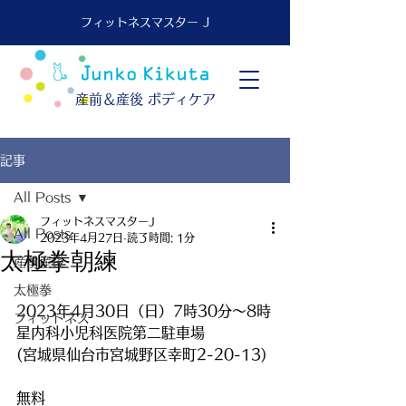
フィットネスマスター J
​産前＆産後 ボディケア
記事
All Posts
フィットネスマスターJ
All Posts
2023年4月27日
読了時間: 1分
太極拳朝練
産前産後
太極拳
2023年4月30日（日）7時30分～8時
フィットネス
星内科小児科医院第二駐車場
(宮城県仙台市宮城野区幸町2-20-13)
無料