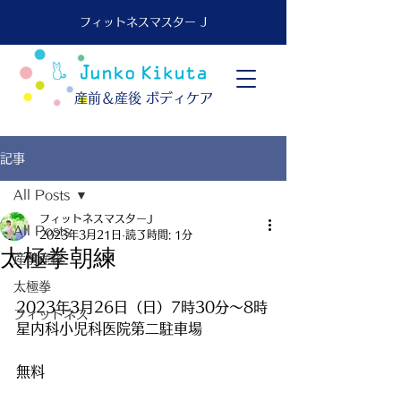
フィットネスマスター J
​産前＆産後 ボディケア
記事
All Posts
フィットネスマスターJ
All Posts
2023年3月21日
読了時間: 1分
太極拳朝練
産前産後
太極拳
2023年3月26日（日）7時30分～8時
フィットネス
星内科小児科医院第二駐車場
無料