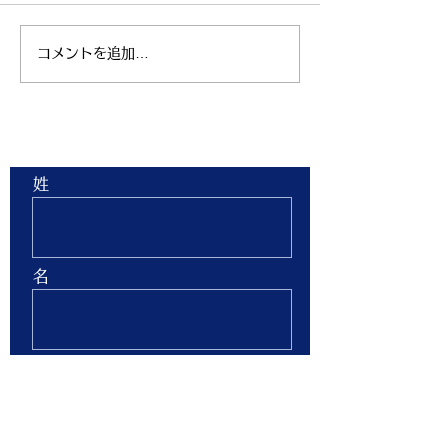
コメントを追加…
親子ヨガ と おはなし
青空太極拳 陸
会
芝生 弘進ゴム
ム仙台 開催
お問合せ
姓
名
Email
Phone