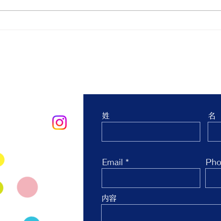
親子ヨガ と おはなし会
青空
生 
台 
お問合せ
姓
名
oo.co.jp
Email
Pho
内容