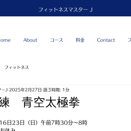
フィットネスマスター J
Home
About
コース
料金
Contact
フィットネス
ーJ
2025年2月27日
読了時間: 1分
練 青空太極拳
日16日23日（日）午前7時30分～8時
はお休み