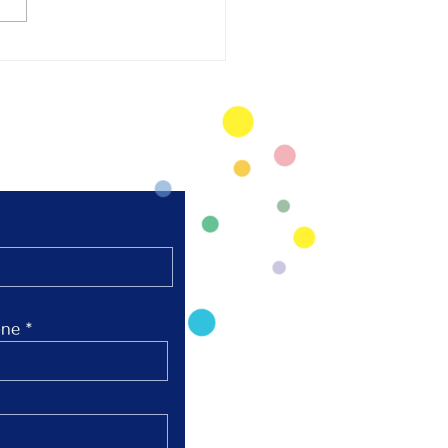
太極拳 陸上競技場芝
弘進ゴムスタジアム仙
開催
ne