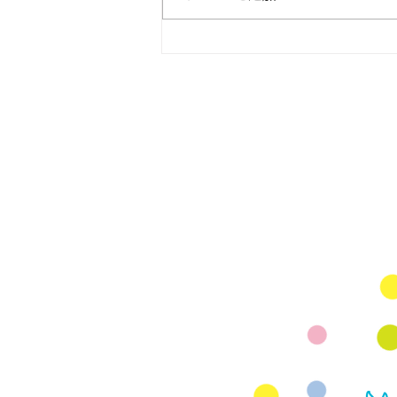
マタニティヨガ無料イベン
ト スタジオアリス 8月9月
Mail
rhjunk2003@yah