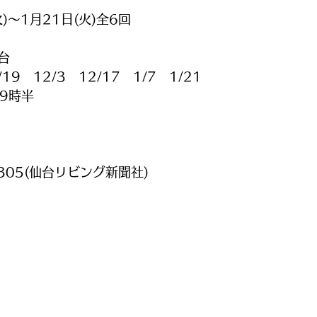
火)～1月21日(火)全6回
台
19　12/3　12/17　1/7　1/21
9時半
4305(仙台リビング新聞社)