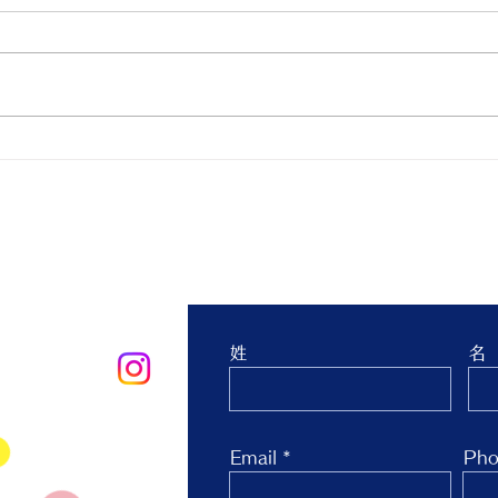
親子ヨガ と おはなし会
青空
生 
台 
お問合せ
姓
名
oo.co.jp
Email
Pho