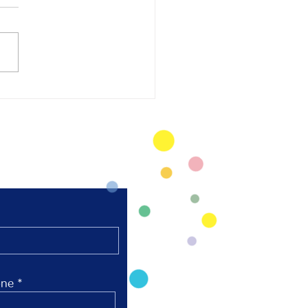
太極拳 陸上競技場芝
弘進ゴムスタジアム仙
開催
ne