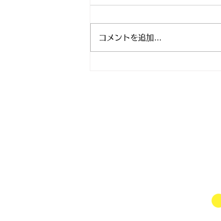
コメントを追加…
マタニティヨガ無料イベン
ト スタジオアリス 8月9月
Mail
rhjunk2003@yah