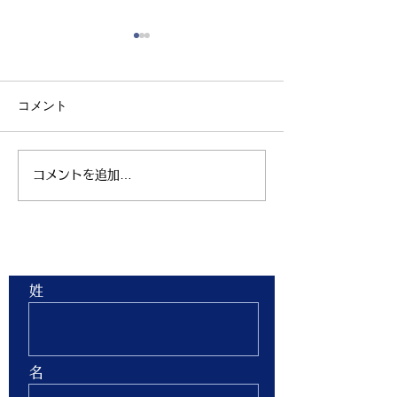
コメント
コメントを追加…
親子ヨガ と おはなし
青空太極拳 陸
会
芝生 弘進ゴム
ム仙台 開催
お問合せ
姓
名