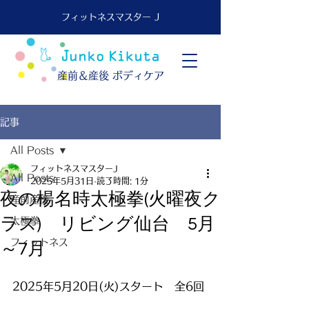
フィットネスマスター J
​産前＆産後 ボディケア
記事
All Posts
フィットネスマスターJ
All Posts
2025年5月31日
読了時間: 1分
夜の楊名時太極拳(火曜夜ク
産前産後
ラス) リビング仙台 5月
太極拳
フィットネス
～7月
2025年5月20日(火)スタート　全6回