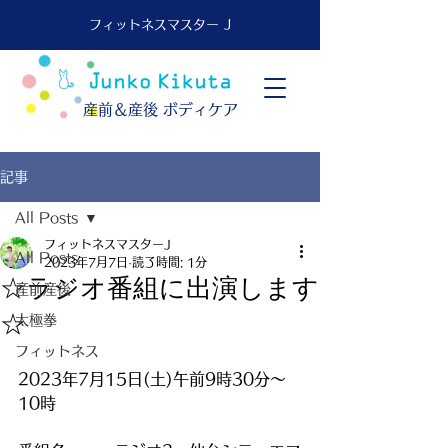
フィットネスマスター J
​産前＆産後 ボディケア
記事
All Posts
フィットネスマスターJ
All Posts
2023年7月7日
読了時間: 1分
☆ラジオ番組に出演します
産前産後
☆
太極拳
フィットネス
2023年7月15日(土)午前9時30分～
10時