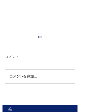
コメント
コメントを追加…
親子ヨガ と おはなし
青空太極拳 陸
会
芝生 弘進ゴム
ム仙台 開催
お問合せ
姓