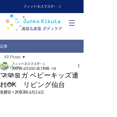
フィットネスマスター J
​産前＆産後 ボディケア
記事
All Posts
フィットネスマスターJ
All Posts
2023年4月20日
読了時間: 1分
ママヨガ ベビーキッズ連
産前産後
れOK リビング仙台
太極拳
フィットネス
更新日：
2023年4月24日