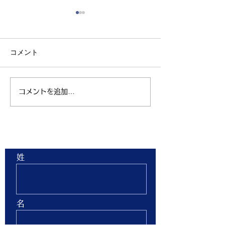
コメント
コメントを追加…
親子ヨガ と おはなし
青空太極拳 陸
会
芝生 弘進ゴム
ム仙台 開催
お問合せ
姓
名