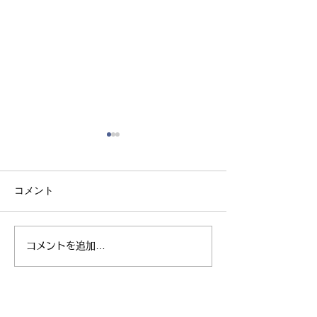
コメント
コメントを追加…
親子ヨガ と おはなし
青空太極拳 陸
会
芝生 弘進ゴム
ム仙台 開催
お問合せ