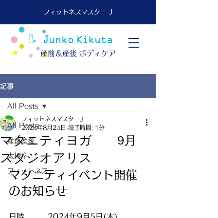
フィットネスマスター J
​産前＆産後 ボディケア
記事
All Posts
フィットネスマスターJ
All Posts
2024年8月24日
読了時間: 1分
マタニティヨガ 9月
産前産後
スタジオアリス
太極拳
フィットネス
マタニティイベント開催
のお知らせ
日時　　　2024年9月5日(木)　　