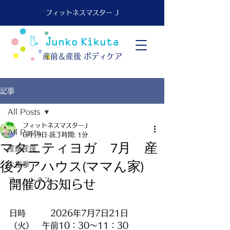
フィットネスマスター J
​産前＆産後 ボディケア
記事
All Posts
フィットネスマスターJ
All Posts
6月19日
読了時間: 1分
マタニティヨガ 7月 産
産前産後
後ケアハウス(ママん家)
太極拳
フィットネス
開催のお知らせ
日時　　　2026年7月7日21日
（火）　午前10：30〜11：30