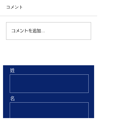
コメント
コメントを追加…
親子ヨガ と おはなし
青空太極拳 陸
会
芝生 弘進ゴム
ム仙台 開催
お問合せ
姓
名
Email