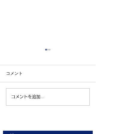
コメント
コメントを追加…
親子ヨガ と おはなし
青空太極拳 陸
会
芝生 弘進ゴム
ム仙台 開催
お問合せ