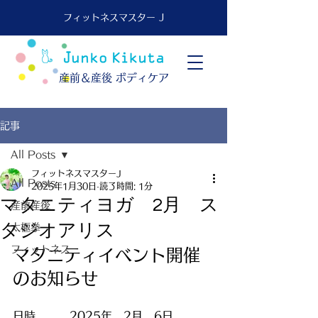
フィットネスマスター J
​産前＆産後 ボディケア
記事
All Posts
フィットネスマスターJ
All Posts
2025年1月30日
読了時間: 1分
マタニティヨガ 2月 ス
産前産後
タジオアリス
太極拳
フィットネス
マタニティイベント開催
のお知らせ
日時　　　2025年　2月　6日