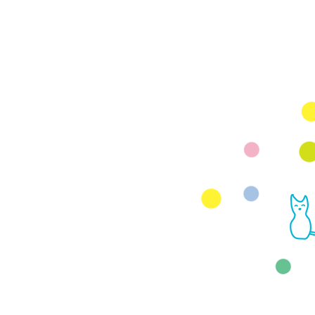
Mail
rhjunk2003@yah