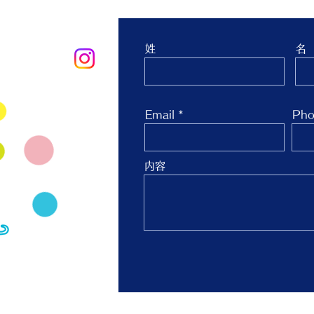
お問合せ
姓
名
oo.co.jp
Email
Pho
内容