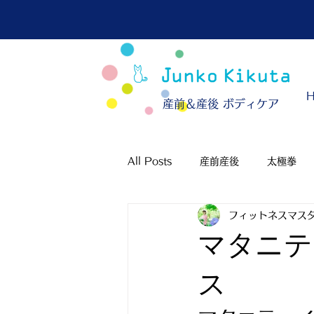
​産前＆産後 ボディケア
All Posts
産前産後
太極拳
フィットネスマスタ
マタニテ
ス