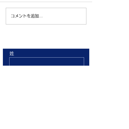
コメントを追加…
親子ヨガ と おはなし
青空太極拳 陸
会
芝生 弘進ゴム
ム仙台 開催
お問合せ
姓
名
Email
Phone