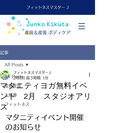
フィットネスマスター J
​産前＆産後 ボディケア
記事
All Posts
フィットネスマスターJ
All Posts
2月2日
読了時間: 1分
マタニティヨガ無料イベ
産前産後
ント 2月 スタジオアリ
太極拳
フィットネス
ス
マタニティイベント開催
のお知らせ