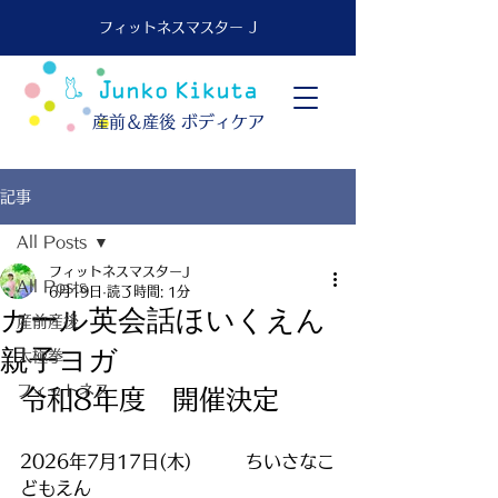
フィットネスマスター J
​産前＆産後 ボディケア
記事
All Posts
フィットネスマスターJ
All Posts
6月19日
読了時間: 1分
カール英会話ほいくえん
産前産後
親子ヨガ
太極拳
フィットネス
令和8年度　開催決定
2026年7月17日(木)　　　ちいさなこ
どもえん　　　　