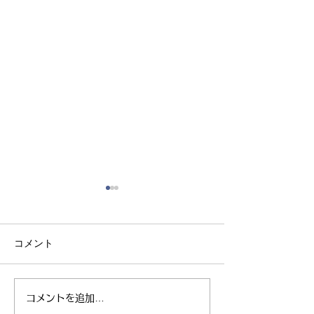
コメント
コメントを追加…
親子ヨガ と おはなし
青空太極拳 陸