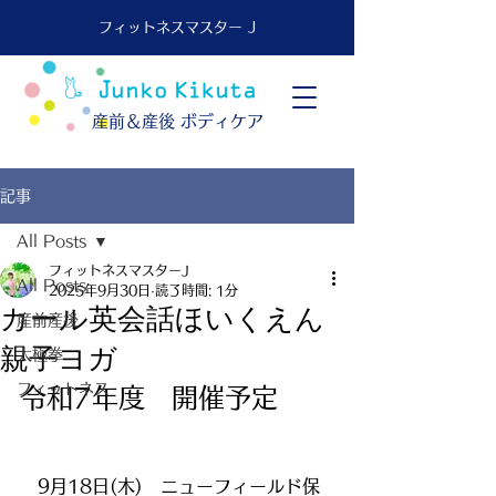
フィットネスマスター J
​産前＆産後 ボディケア
記事
All Posts
フィットネスマスターJ
All Posts
2025年9月30日
読了時間: 1分
カール英会話ほいくえん
産前産後
親子ヨガ
太極拳
フィットネス
令和7年度　開催予定
　9月18日(木)　ニューフィールド保