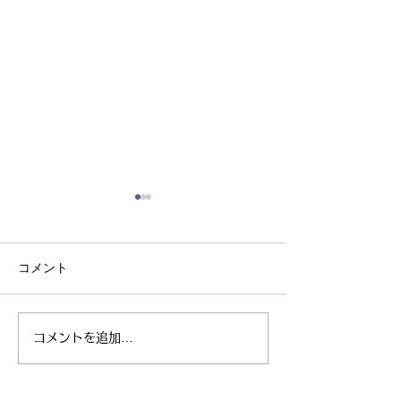
コメント
コメントを追加…
親子ヨガ と おはなし
青空太極拳 陸
会
芝生 弘進ゴム
ム仙台 開催