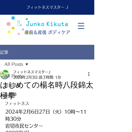
フィットネスマスター J
​産前＆産後 ボディケア
記事
All Posts
フィットネスマスターJ
All Posts
2024年2月3日
読了時間: 1分
はじめての楊名時八段錦太
産前産後
極拳
太極拳
フィットネス
2024年2月6日27日（火）10時～11
時30分
岩切市民センター