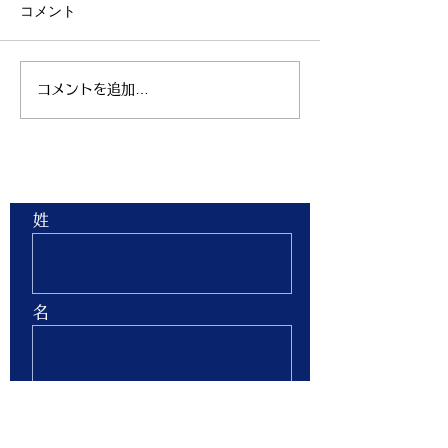
コメント
コメントを追加…
親子ヨガ と おはなし
青空太極拳 陸
会
芝生 弘進ゴム
ム仙台 開催
お問合せ
姓
名
Email