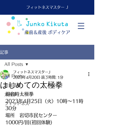
フィットネスマスター J
​産前＆産後 ボディケア
記事
All Posts
フィットネスマスターJ
All Posts
2023年4月20日
読了時間: 1分
はじめての太極拳
産前産後
楊名時太極拳
太極拳
2023年4月25日（火）10時～11時
フィットネス
30分
場所　岩切市民センター
1000円/回(初回体験)