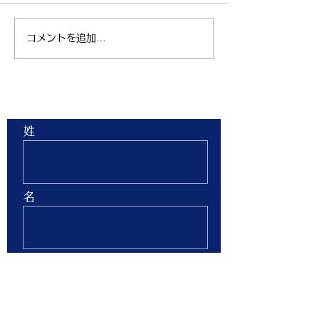
コメントを追加…
親子ヨガ と おはなし
青空太極拳 陸
会
芝生 弘進ゴム
ム仙台 開催
お問合せ
姓
名
Email
Phone