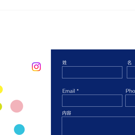
親子ヨガ と おはなし会
青空
生 
台 
お問合せ
姓
名
oo.co.jp
Email
Pho
内容