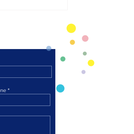
太極拳 陸上競技場芝
弘進ゴムスタジアム仙
開催
ne