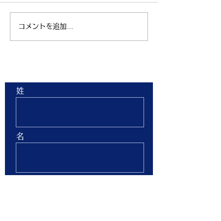
コメントを追加…
親子ヨガ と おはなし
青空太極拳 陸
会
芝生 弘進ゴム
ム仙台 開催
お問合せ
姓
名
Email
Phone