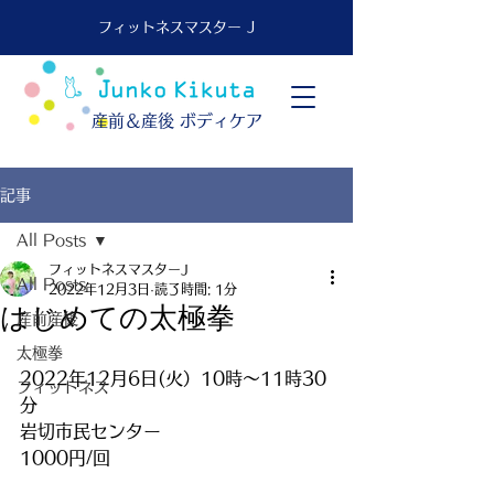
フィットネスマスター J
​産前＆産後 ボディケア
記事
All Posts
フィットネスマスターJ
All Posts
2022年12月3日
読了時間: 1分
はじめての太極拳
産前産後
太極拳
2022年12月6日(火）10時～11時30
フィットネス
分
岩切市民センター
1000円/回