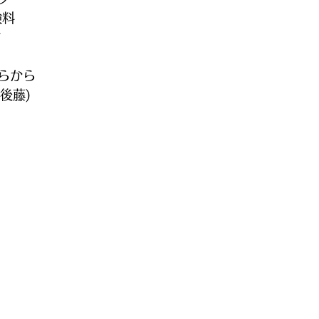
験料
謝
らから
(後藤)