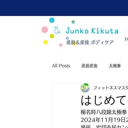
​産前＆産後 ボディケア
All Posts
産前産後
太極拳
フィットネスマスタ
はじめて
楊名時八段錦太極拳
2024年11月19日
場所　岩切市民セン