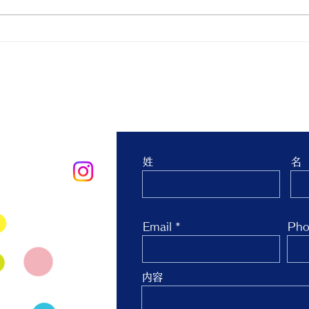
親子ヨガ と おはなし会
青空
生 
台 
お問合せ
姓
名
oo.co.jp
Email
Pho
内容