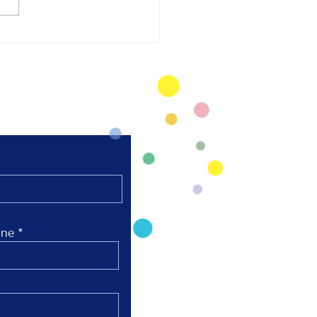
太極拳 陸上競技場芝
弘進ゴムスタジアム仙
開催
ne