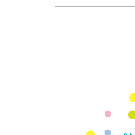
マタニティヨガ無料イベン
ト スタジオアリス 8月9月
Mail
rhjunk2003@yah