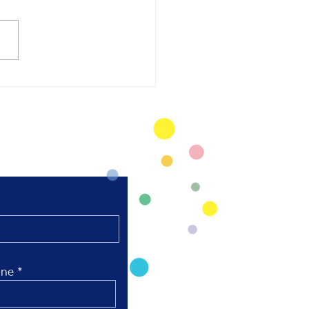
太極拳 陸上競技場芝
弘進ゴムスタジアム仙
開催
ne