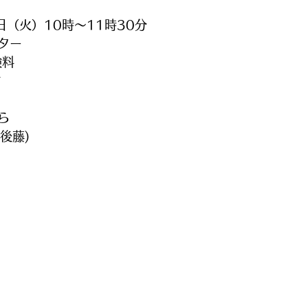
7日（火）10時～11時30分
ター
験料
謝
ら　
(後藤)