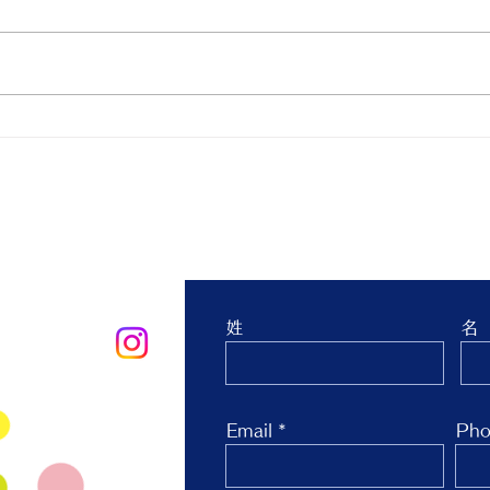
親子ヨガ と おはなし会
青空
生 
台 
お問合せ
姓
名
oo.co.jp
Email
Pho