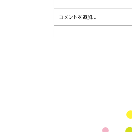
コメントを追加…
マタニティヨガ無料イベン
ト スタジオアリス 8月9月
Mail
rhjunk2003@yah